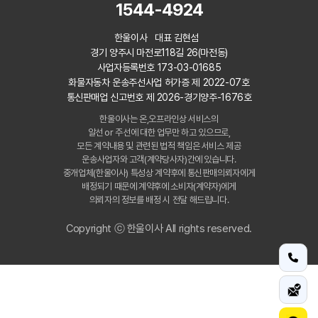
1544-4924
한울이사 대표 김현섬
경기 양주시 마전로118길 26(마전동)
사업자등록번호 173-03-01685
화물자동차 운송주선사업 허가증 제 2022-07호
통신판매업 신고번호 제 2026-경기양주-1676호
한울이사는 온,오프라인상 서비스의
알선 or 주선에 대한 업무만 하고 있으므로,
모든 계약내용 및 관련된 법적 책임은 서비스 제공
운송사업자와 고객(계약당사자)간에 있습니다.
중개업체(한울이사) 특성상 계약후에 통신판매의뢰자에게
배정되기 때문에 계약후에 소비자(계약자)에게
의뢰자의 정보를 배정 시 전달 해드립니다.
Copyright ⓒ 한울이사 All rights reserved.