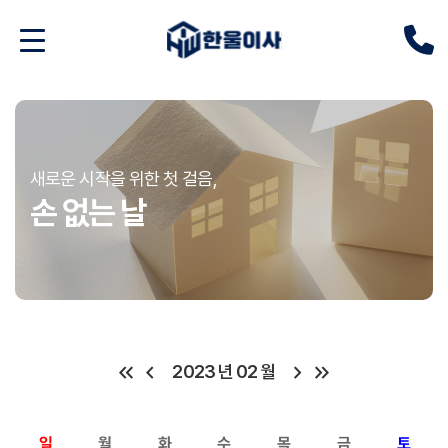
새로운 시작을 위한 첫 걸음,
손 없는 날
keyboard_double_arrow_left
chevron_left
chevron_right
keyboard_double_arrow_right
2023 년 02 월
일
월
화
수
목
금
토