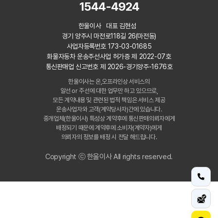
1544-4924
한울이사 대표 김현섬
경기 양주시 마전로118길 26(마전동)
사업자등록번호 173-03-01685
화물자동차 운송주선사업 허가증 제 2022-07호
통신판매업 신고번호 제 2026-경기양주-1676호
한울이사는 온,오프라인상 서비스의
알선 or 주선에 대한 업무만 하고 있으므로,
모든 계약내용 및 관련된 법적 책임은 서비스 제공
운송사업자와 고객(계약당사자)간에 있습니다.
중개업체(한울이사) 특성상 계약후에 통신판매의뢰자에게
배정되기 때문에 계약후에 소비자(계약자)에게
의뢰자의 정보를 배정 시 전달 해드립니다.
Copyright ⓒ 한울이사 All rights reserved.