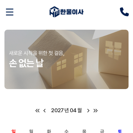
새로운 시작을 위한 첫 걸음,
손 없는 날
keyboard_double_arrow_left
chevron_left
chevron_right
keyboard_double_arrow_right
2027 년 04 월
일
월
화
수
목
금
토